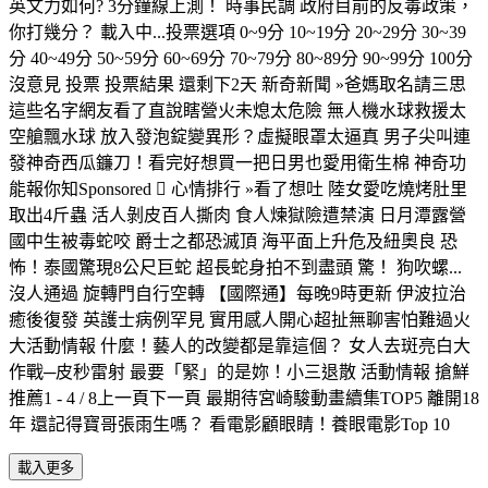
英文力如何? 3分鐘線上測！ 時事民調 政府目前的反毒政策，
你打幾分？ 載入中...投票選項 0~9分 10~19分 20~29分 30~39
分 40~49分 50~59分 60~69分 70~79分 80~89分 90~99分 100分
沒意見 投票 投票結果 還剩下2天 新奇新聞 »爸媽取名請三思
這些名字網友看了直說瞎營火未熄太危險 無人機水球救援太
空艙飄水球 放入發泡錠變異形？虛擬眼罩太逼真 男子尖叫連
發神奇西瓜鐮刀！看完好想買一把日男也愛用衛生棉 神奇功
能報你知Sponsored  心情排行 »看了想吐 陸女愛吃燒烤肚里
取出4斤蟲 活人剝皮百人撕肉 食人煉獄險遭禁演 日月潭露營
國中生被毒蛇咬 爵士之都恐滅頂 海平面上升危及紐奧良 恐
怖！泰國驚現8公尺巨蛇 超長蛇身拍不到盡頭 驚！ 狗吹螺...
沒人通過 旋轉門自行空轉 【國際通】每晚9時更新 伊波拉治
癒後復發 英護士病例罕見 實用感人開心超扯無聊害怕難過火
大活動情報 什麼！藝人的改變都是靠這個？ 女人去斑亮白大
作戰─皮秒雷射 最要「緊」的是妳！小三退散 活動情報 搶鮮
推薦1 - 4 / 8上一頁下一頁 最期待宮崎駿動畫續集TOP5 離開18
年 還記得寶哥張雨生嗎？ 看電影顧眼睛！養眼電影Top 10
載入更多