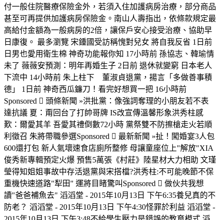
付一般住院醫療保險金外，若須入住加護病房治療，部分商品
甚至可再提供加護病房保險金。南山人壽指出，依條款規定最
高給付金額為一般病房的2倍，讓保戶安心接受治療、協助早
日康復。 最多瀏覽 宋鍾國受訪稱愧對兒女 將自我反省 1日前
日男也愛用衛生棉 神奇功能報你知 17小時前 孫協志、韓瑜情
未了 薇薇安預測：明年再婚生子 2日前 退休就變窮 日本老人
下流中 14小時前 朱上柱下 董淑貞退黨，揚言「多做善事積
德」 1日前 神奇西瓜鐮刀！看完好想買一把 16小時前
Sponsored  頭條新聞 »洪批黨：像強詞奪理的小朋友若不表
達抗議 夏：甭回台了打帥哥牌 IS改宣傳溫馨形象洪秀柱感
歎：爾愛其羊 吾愛其禮倒數72小時 黨祭雙不防擦槍走火若順
利徵召 朱將帶職參選Sponsored  最新新聞 »扯！闖婚宴3人包
600還打包 新人氣壞速食店廁所整修 母讓童座位上"解放"XIA
俊秀新專輯預定火爆 預售5萬張《村莊》陸星材大力相助 文瑾
瑩得知姐姐事故中存活退黨與宋搭檔?洪秀柱:不可能晚節不保
重機快速道路"犁田" 運將目睹驚叫Sponsored  做伙共我想
讀"爸爸補魚去" 滔滔堂 - 2015年10月13日 下午6:35養兒真的不
防老？ 滔滔堂 - 2015年10月13日 下午4:30怪罪於利益 滔滔堂 -
2015年10月13日 下午3:48不給學生壓力是錯誤的教育模式 滔