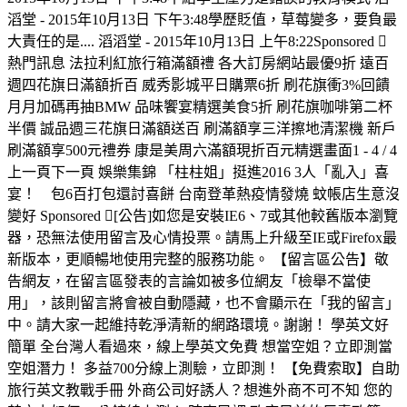
滔堂 - 2015年10月13日 下午3:48學歷貶值，草莓變多，要負最
大責任的是.... 滔滔堂 - 2015年10月13日 上午8:22Sponsored 
熱門訊息 法拉利紅旅行箱滿額禮 各大訂房網站最優9折 遠百
週四花旗日滿額折百 威秀影城平日購票6折 刷花旗衝3%回饋
月月加碼再抽BMW 品味饗宴精選美食5折 刷花旗咖啡第二杯
半價 誠品週三花旗日滿額送百 刷滿額享三洋擦地清潔機 新戶
刷滿額享500元禮券 康是美周六滿額現折百元精選畫面1 - 4 / 4
上一頁下一頁 娛樂集錦 「柱柱姐」挺進2016 3人「亂入」喜
宴！ 包6百打包還討喜餅 台南登革熱疫情發燒 蚊帳店生意沒
變好 Sponsored [公告]如您是安裝IE6、7或其他較舊版本瀏覽
器，恐無法使用留言及心情投票。請馬上升級至IE或Firefox最
新版本，更順暢地使用完整的服務功能。 【留言區公告】敬
告網友，在留言區發表的言論如被多位網友「檢舉不當使
用」，該則留言將會被自動隱藏，也不會顯示在「我的留言」
中。請大家一起維持乾淨清新的網路環境。謝謝！ 學英文好
簡單 全台灣人看過來，線上學英文免費 想當空姐？立即測當
空姐潛力！ 多益700分線上測驗，立即測！ 【免費索取】自助
旅行英文教戰手冊 外商公司好誘人？想進外商不可不知 您的