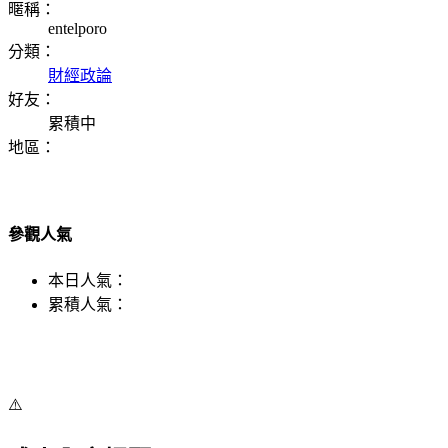
暱稱：
entelporo
分類：
財經政論
好友：
累積中
地區：
參觀人氣
本日人氣：
累積人氣：
⚠️