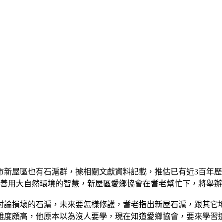
市新屋區也有石滬群，據相關文獻資料記載，推估已有近3百年
，善用大自然環境的智慧，新屋區愛鄉協會在耆老幫忙下，將舉
討論損壞的石滬，未來要怎樣修護，耆老指出新屋石滬，跟其它
難度頗高，他原本以為沒人要學，現在知道愛鄉協會，要來學習