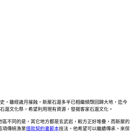
歷史，雖經歲月摧蝕，新屋石滬多半已相繼傾頹回歸大地，迄今
辦石滬文化祭，希望利用現有資源，發揚客家石滬文化。
地區不同的是，其它地方都是玄武岩，較方正好堆疊，而新屋的
這項傳統漁業
借款契約書範本
技法，他希望可以繼續傳承，來保