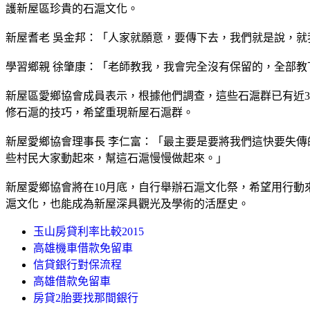
護新屋區珍貴的石滬文化。
新屋耆老 吳金邦：「人家就願意，要傳下去，我們就是說，
學習鄉親 徐肇康：「老師教我，我會完全沒有保留的，全部
新屋區愛鄉協會成員表示，根據他們調查，這些石滬群已有近3
修石滬的技巧，希望重現新屋石滬群。
新屋愛鄉協會理事長 李仁富：「最主要是要將我們這快要失
些村民大家動起來，幫這石滬慢慢做起來。」
新屋愛鄉協會將在10月底，自行舉辦石滬文化祭，希望用行
滬文化，也能成為新屋深具觀光及學術的活歷史。
玉山房貸利率比較2015
高雄機車借款免留車
信貸銀行對保流程
高雄借款免留車
房貸2胎要找那間銀行