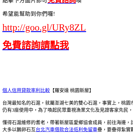
點擊下方圖片即可
噢
希望能幫助到你們囉!
http:/
/goo.gl/URy8ZL
免費諮詢請點我
個人信用貸款率利比較
【羅安達 桃園新屋】
台灣最知名的石滬，就屬澎湖七美的雙心石滬，事實上，桃園
仍有3座使用中，為了喚起民眾重視漁業文化及見證客家先民
懂得石滬維修的耆老，帶著新屋區愛鄉協會成員，前往海邊，
大多以鵝卵石互
台北汽車借款合法低利免留車
疊，要疊得紮實