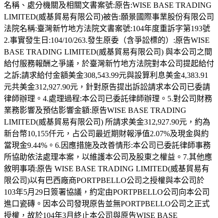
名稱、處分機關及相關文書案號:原告:WISE BASE TRADING
LIMITED(威基貿易有限公司)被告:願景國際事業股份有限公司
法院名稱:臺灣新竹地方法院文書案號:104年度重訴字第193號
2.事實發生日:104/10/263.發生原委（含爭訟標的）:原告WISE
BASE TRADING LIMITED(威基貿易有限公司) 與本公司之間
給付服務報酬之爭議，於臺灣新竹地方法院對本公司提起給付
之訴;請求給付金額美金308,543.99元與設算利息美金4,383.91
元共美金312,927.90元，針對原告提出訴訟請求本公司已委請
律師辦理。4.處理過程:本公司已委託律師辦理。5.對公司財務
業務影響及預估影響金額:原告WISE BASE TRADING
LIMITED(威基貿易有限公司) 所請求美金312,927.90元，約為
新台幣10,155仟元，占公司最近期財報淨值2.07%及現金與約
當現金9.44%。6.因應措施及改善情形:本公司已委託律師事務
所協助依法處理本案，以維護本公司及股東之權益。7.其他應
敘明事項:原告 WISE BASE TRADING LIMITED(威基貿易有
限公司)以有巴西廠商PORTPBELLO公司之授權與本公司於
103年5月29日簽署協議，約定由PORTPBELLO公司向本公司
進口瓷磚。因本公司發現原告並無PORTPBELLO公司之正式
授權，故於104年3月終止本公司與原告WISE BASE