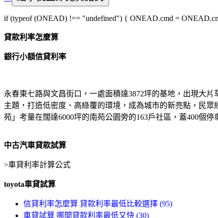
if (typeof (ONEAD) !== "undefined") { ONEAD.cmd = ONEAD.cmd || 
貸款利率怎麼算
銀行小額信貸利率
永春東七路與文昌街口，一處面積達3872坪的基地，出現大
主題，打造低密度、高綠覆的環境，成為城市的新亮點，民眾
苑」考量在闊達6000坪的南苑公園旁的163戶社區，蓋400
中古汽車貸款試算
>
車貸利率計算公式
toyota車貸試算
信貸利率怎麼算 貸款利率最低比較選擇 (95)
車貸試算 哪間貸款利率最低又快 (30)