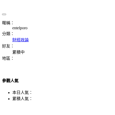
暱稱：
entelporo
分類：
財經政論
好友：
累積中
地區：
參觀人氣
本日人氣：
累積人氣：