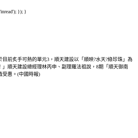
read'); }); }
於目前炙手可熱的單元3，順天建設以「順映?水天?綠珍珠」為
！」順天建設總經理林丙申、副理羅法祖說，8期「順天御南
受惠。(中國時報)