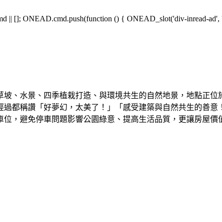
[]; ONEAD.cmd.push(function () { ONEAD_slot('div-inread-ad', 'in
片草坡、水景、四季植栽打造、與環境共生的自然地景，地點正位
經過都稱讚「好夢幻，太美了！」「感受建築與自然共生的善意
個停車位，避免停車問題影響公園綠意、提高生活品質，更讓房屋價值