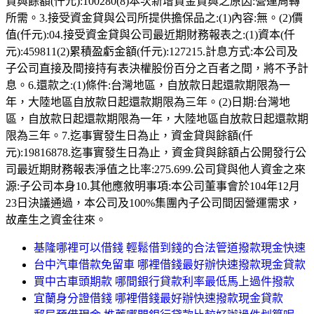
貸與餘額(仟元):100280(8)本次新增資金貸與之原因:營運周轉
所需。3.接受資金貸與公司所提供擔保品之:(1)內容:無。(2)價
值(仟元):04.接受資金貸與公司最近期財務報表之:(1)資本(仟
元):459811(2)累積盈虧金額(仟元):127215.計息方式:本公司及
子公司直接及間接持有表決權股份百分之百者之間，將不予計
息。6.還款之:(1)條件:台灣地區，自放款日起還款期限為一
年，大陸地區自放款日起還款期限為三年。(2)日期:台灣地
區，自放款日起還款期限為一年，大陸地區自放款日起還款期
限為三年。7.迄事實發生日為止，資金貸與餘額(仟
元):19816878.迄事實發生日為止，資金貸與餘額占公開發行公
司最近期財務報表淨值之比率:275.699.公司貸與他人資金之來
源:子公司本身10.其他應敘明事項:本公司董事會於104年12月
23日決議通過，本公司及100%集團內子公司間因營運需求，
故產生之資金往來。
基隆哪裡可以借錢 輕鬆借到錢的合法管道撥款現金快速
台中汽車借款免留車 哪裡借錢最好辦快速撥款現金貸款
買中古車頭期款 哪間銀行貸款利率最低馬上過件撥款
宜蘭身分證借錢 哪裡借錢最好辦快速撥款現金貸款