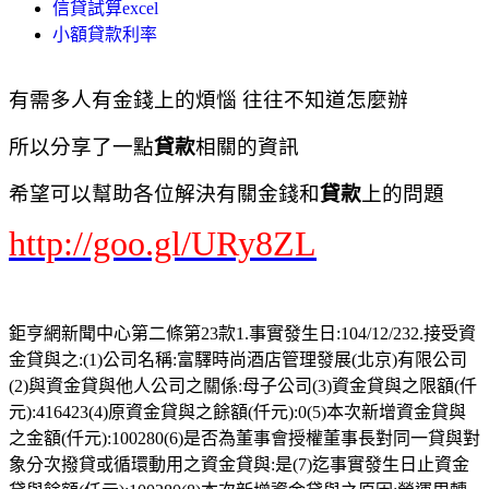
信貸試算excel
小額貸款利率
有需多人有金錢上的煩惱 往往不知道怎麼辦
所以分享了一點
貸款
相關的資訊
希望可以幫助各位解決有關金錢和
貸款
上的問題
http://goo.gl/URy8ZL
鉅亨網新聞中心第二條第23款1.事實發生日:104/12/232.接受資
金貸與之:(1)公司名稱:富驛時尚酒店管理發展(北京)有限公司
(2)與資金貸與他人公司之關係:母子公司(3)資金貸與之限額(仟
元):416423(4)原資金貸與之餘額(仟元):0(5)本次新增資金貸與
之金額(仟元):100280(6)是否為董事會授權董事長對同一貸與對
象分次撥貸或循環動用之資金貸與:是(7)迄事實發生日止資金