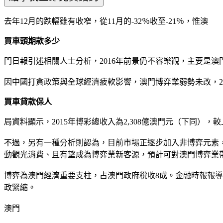
去年12月的跌幅雖有收窄，從11月的-32％收至-21％，惟澳
買車頭期款多少
門日報引述相關人士分析，2016年前景仍不容樂觀，主要是
因中國打貪政策與全球經濟疲軟影響，澳門博弈業弱勢未改，2
買車貸款保人
局資料顯示，2015年博彩總收入為2,308億澳門元（下同），較
不過，另有一種分析則認為，目前市場正逐步加入非博弈元素
動觀光消費、且有望成為博弈業新客源，預計可對澳門博弈業
博弈為澳門經濟重要支柱，占澳門政府稅收8成。金融時報報
政緊縮。
澳門