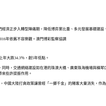
澳門經濟正步入轉型陣痛期，降低博弈業比重、多元發展基礎建設
016年依舊不容樂觀。澳門博彩監察協調
上年大跌34.3％，創5年低點。
，同時，交通網絡建設如在港的珠澳大橋、廣東珠海機場與橫琴
帶來些許提振作用。
導，中國大陸打貪政策讓曾經「一擲千金」的賭客大量消失，作