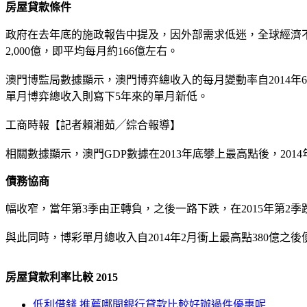
房屋貸款條件
政府在去年底的施政報告中提及，因外部需求低迷，全球經濟不
2,000億，即平均每月約166億左右。
澳門博監局數據顯示，澳門博弈總收入的每月變動率自2014年6月
單月博弈總收入則寫下5年來的單月新低。
工商時報【記者賴湘茹╱綜合報導】
相關數據顯示，澳門GDP數據在2013年底攀上最高點後，2014
債務協商
幅收窄，當年第3季由正轉負，之後一路下跌，在2015年第2季
與此同時，博彩單月總收入自2014年2月衝上最高點380億之後
房屋貸款利率比較 2015
低利借錢 推薦哪間銀行貸款比較好辦過件優惠呢