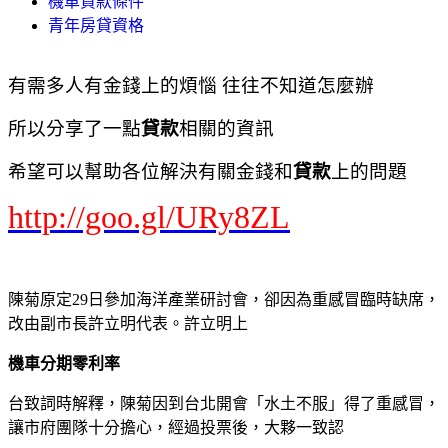
機車貸款條件
青年房貸資格
有需多人有金錢上的煩惱 往往不知道怎麼辦
所以分享了一點
貸款
相關的資訊
希望可以幫助各位解決有關金錢和
貸款
上的問題
http://goo.gl/URy8ZL
陳菊原定29日參加海洋產業研討會，卻因為重感冒臨時缺席，
改由副市長許立明代表。許立明上
機車分期零利率
台致詞時解釋，陳菊因到台北開會「水土不服」得了重感冒，
讓市府團隊十分擔心，經過投票後，大夥一致認