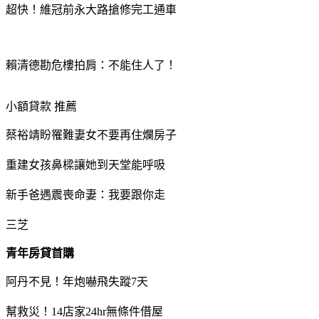
超快！維冠前永大路搶修完工通車
賴清德勘危樓拍肩：不能住人了！
小額貸款 推薦
蔡裕靖盼罹難妻女不要再住爛房子
重建女孩鼻樑讓她到天堂能呼吸
新手爸遇震喪命妻：我要跟你走
三芝
青年房貸首購
阿丹不見！年炮嚇飛失蹤7天
幫救災！14店家24hr無條件借屋