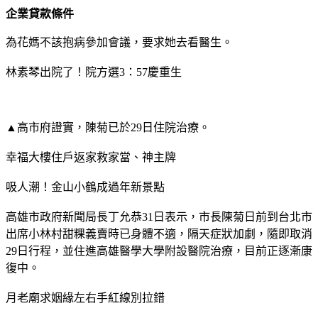
企業貸款條件
為花媽不該抱病參加會議，要求她去看醫生。
林素琴出院了！院方選3：57慶重生
▲高市府證實，陳菊已於29日住院治療。
幸福大樓住戶返家救家當、神主牌
吸人潮！金山小鶴成過年新景點
高雄市政府新聞局長丁允恭31日表示，市長陳菊日前到台北市
出席小林村甜粿義賣時已身體不適，隔天症狀加劇，隨即取消
29日行程，並住進高雄醫學大學附設醫院治療，目前正逐漸康
復中。
月老廟求姻緣左右手紅線別拉錯