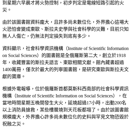
到星期六早晨才將火勢控制，初步判定是電線短路引起的火
災。
由於該圖書館資料龐大，且許多尚未數位化，外界擔心這場大
火恐怕會變成東歐、斯拉夫史學與社會科學的災難，目前只知
無人人傷亡，仍無法判定損失到底有多少。
資料顯示，社會科學資訊機構（Institute of Scientific Information
on Social Sciences）的圖書館是全俄羅斯第二大，創立於1918
年，收藏豐富的斯拉夫語言、東歐相關文獻。館內藏書超過
1400萬冊，僅次於最大的列寧圖書館，是研究東歐與斯拉夫文
獻的寶庫。
根據外電報導，位於俄羅斯首都莫斯科西南部的社會科學資訊
機構（Institute of Scientific Information on Social Sciences），在
當地時間星期五晚間發生大火，延燒超過17小時，出動200名
以上消防員搶救，某些樓層燒到天花板都塌了。由於該圖書館
規模龐大，外界擔心許多尚未數位化的史料與罕見文物恐毀於
祝融之災。