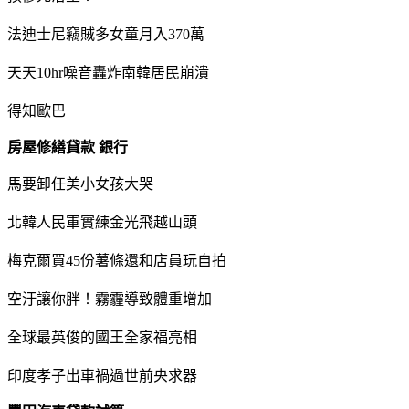
法迪士尼竊賊多女童月入370萬
天天10hr噪音轟炸南韓居民崩潰
得知歐巴
房屋修繕貸款 銀行
馬要卸任美小女孩大哭
北韓人民軍實練金光飛越山頭
梅克爾買45份薯條還和店員玩自拍
空汙讓你胖！霧霾導致體重增加
全球最英俊的國王全家福亮相
印度孝子出車禍過世前央求器