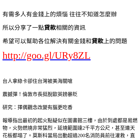
有需多人有金錢上的煩惱 往往不知道怎麼辦
所以分享了一點
貸款
相關的資訊
希望可以幫助各位解決有關金錢和
貸款
上的問題
http://goo.gl/URy8ZL
台人拿綠卡卻住台灣被美海關嗆
震撼彈！倫敦市長挺脫歐英鎊暴貶
研究：擇偶觀念改變有腦更吃香
報導指出最初的起火點疑似在圖書館三樓，由於到處都是易燃
物，火勢燃燒非常猛烈，延燒範圍達2千平方公尺，甚至連天
花板都塌了。莫斯科當局出動超過200名消防員前往灌救，直