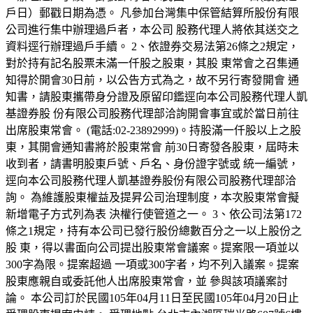
戶日）郵戳日期為憑。 凡參加台灣集中保管結算所股份有限
公司進行集中辦理過戶者，本公司 股務代理人將依其送交之
資料逕行辦理過戶手續。 2、依證券交易法第26條之2規定，
對於持有記名股票未滿一仟股之股東，其股 東常會之召集通
知得於開會30日前，以公告方式為之，故不另行寄發開會 通
知書，請股東攜帶身分證及原留印鑑逕向本公司股務代理人凱
基證券股 份有限公司股務代理部洽詢開會事宜或於當日前往
出席股東常會。 (電話:02-23892999)。持股滿一仟股以上之股
東，其開會通知書將於股東常會 前30日寄發各股東，屆時未
收到者，請書明股東戶號、戶名、身份證字號或 統一編號，
逕向本公司股務代理人凱基證券股份有限公司股務代理部洽
詢。 為維護股東權益及提昇公司治理制度，本次股東常會擬
新增電子方式列為表 決權行使管道之一。 3、依公司法第172
條之1規定，持有本公司已發行股份總數百分之一以上股份之
股 東，得以書面向公司提出股東常會議案。提案限一項並以
300字為限。提案超過 一項或300字者，均不列入議案。提案
股東應親自或委託他人出席股東常會，並 參與該項議案討
論。 本公司訂於民國105年04月11日至民國105年04月20日止