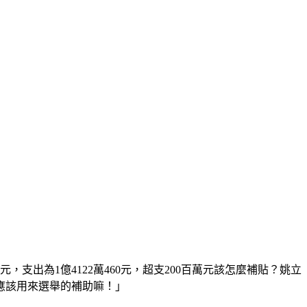
91元，支出為1億4122萬460元，超支200百萬元該怎麼補貼？姚立
應該用來選舉的補助嘛！」