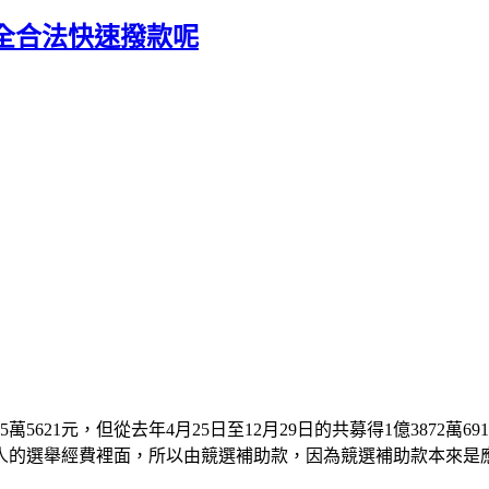
全合法快速撥款呢
萬5621元，但從去年4月25日至12月29日的共募得1億3872萬6
人的選舉經費裡面，所以由競選補助款，因為競選補助款本來是