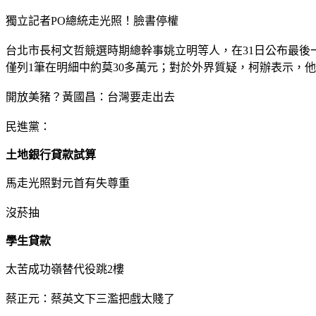
獨立記者PO總統走光照！臉書停權
台北市長柯文哲競選時期總幹事姚立明等人，在31日公布最後一波
僅列1筆在明細中約莫30多萬元；對於外界質疑，柯辦表示，
開放美豬？黃國昌：台灣要走出去
民進黨：
土地銀行貸款試算
馬走光照對元首有失尊重
沒菸抽
學生貸款
太苦成功嶺替代役跳2樓
蔡正元：蔡英文下三濫把戲太賤了