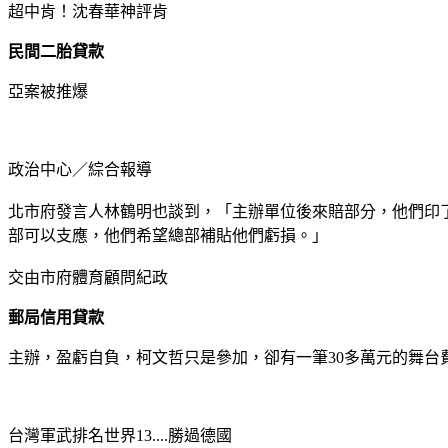
超中肯！沈春華神評肯
民間二胎貸款
亞案被推爆
政治中心／綜合報導
北市府發言人林鶴明也談到，「主辦單位後來賠部分，他們印
部可以支應，他們希望總部補貼他們虧損。」
交由市府體育顧問紀政
郵局信用貸款
主辦，盈虧自負，柯文哲只是參加，卻有一筆30多萬元的舞台
台灣軍武排名世界13....勝過德國