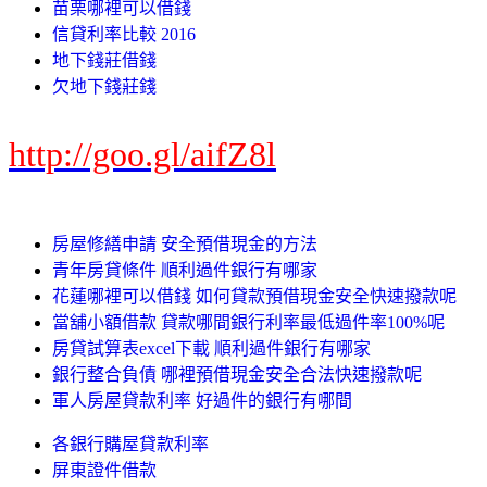
苗栗哪裡可以借錢
信貸利率比較 2016
地下錢莊借錢
欠地下錢莊錢
http://goo.gl/aifZ8l
房屋修繕申請 安全預借現金的方法
青年房貸條件 順利過件銀行有哪家
花蓮哪裡可以借錢 如何貸款預借現金安全快速撥款呢
當舖小額借款 貸款哪間銀行利率最低過件率100%呢
房貸試算表excel下載 順利過件銀行有哪家
銀行整合負債 哪裡預借現金安全合法快速撥款呢
軍人房屋貸款利率 好過件的銀行有哪間
各銀行購屋貸款利率
屏東證件借款