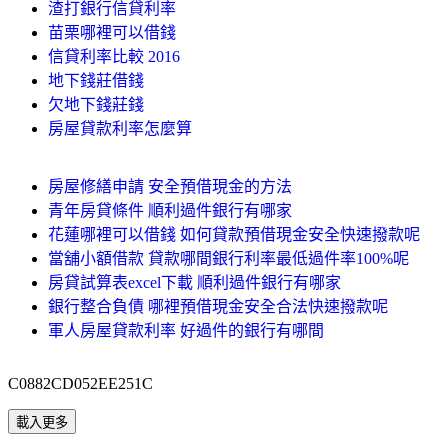
渣打銀行信貸利率
苗栗哪裡可以借錢
信貸利率比較 2016
地下錢莊借錢
欠地下錢莊錢
房屋貸款利率怎麼算
房屋修繕申請 安全預借現金的方法
青年房貸條件 順利過件銀行有哪家
花蓮哪裡可以借錢 如何貸款預借現金安全快速撥款呢
當舖小額借款 貸款哪間銀行利率最低過件率100%呢
房貸試算表excel下載 順利過件銀行有哪家
銀行整合負債 哪裡預借現金安全合法快速撥款呢
軍人房屋貸款利率 好過件的銀行有哪間
C0882CD052EE251C
載入更多