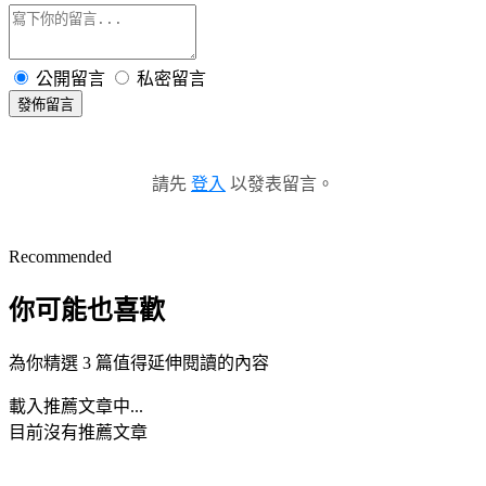
公開留言
私密留言
發佈留言
請先
登入
以發表留言。
Recommended
你可能也喜歡
為你精選 3 篇值得延伸閱讀的內容
載入推薦文章中...
目前沒有推薦文章