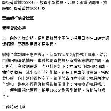
層板荷重達200公斤，放置小型模具、刀具；承重沒問題，抽
屜櫃每層荷重達68公斤以
華南銀行信貸試算
留學貸款心得
上，內附方塊盒組，便利螺絲等小零件；採用日本進口鍍鋅鋼
鈑櫃體，堅固耐用且不易生鏽。
樹德企業副理王惠君表示，新型TC4-512背掛式工具車，結合
自動回歸滑軌抽屜，車體規劃置物櫃及背掛鈑等收納空間，滿
足所有工業收納需求。產品特色如下：抽屜採自動回歸滑軌，
抽拉更順暢，減少關閉時的衝擊，延長工具車使用壽命，搭配
背掛鈑，向上延伸置物空間，聰明節省收納空間；抽屜內建安
全鎖扣，避免不經意碰撞導致抽屜滑出；可抽換式抽屜標示
卡，便利目視化管理；採用TPR 5"耐震型輪組，滾動時無噪
音。
工商時報【蔡