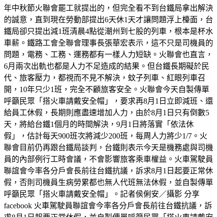
年中秋節火聯會罷工就提出的，但完全看不到台鐵局拿出解決
的誠意，直到現在勞動部提出6天休1天才讓問題浮上檯面，台
鐵局卻只提出減1班清晨4點從潮州到七股的列車，根本是杯水
車薪。鐵路工會全聯會理事長張華宏表示，這不只是司機員的
問題，電務、工務、運務都有一樣人力短缺。火聯會也直言，
6月兩次出軌也都是人力不足造成的結果。但台鐵長期礙於民
代、旅客壓力，都視而不見不解決，蚊子列車、紅眼列車召
開，10年只少1班，完全不顧旅客安全。火聯會今天自製傳單
呼籲民眾「搭火車請戴安全帽」，要求再8月1日立即減班、還
給員工休假，長期則應盡速增加人力，由於8月1日只有倒數5
天，將給台鐵1個月的時間解決，9月1日將落實「依法休
假」，估計每天900班次將減少200班，每周人力將少1/7。火
聯會目前仍再跟台鐵局談判，台鐵則表示今天是機務處與司機
員的內部例行工時會議，不會影響旅客乘車權益。火車駕駛員
聯誼會今率各分戶會長前往台鐵抗議，訴求8月1日起要正常休
假，否則司機員生病勞累都也無人代班無法休假，並自製傳單
呼籲民眾「搭火車請戴安全帽」。記者侯俐安／攝影 分享
facebook 火車駕駛員聯誼會今率各分戶會長前往台鐵抗議，訴