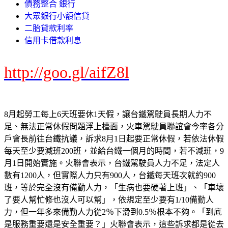
債務整合 銀行
大眾銀行小額信貸
二胎貸款利率
信用卡借款利息
http://goo.gl/aifZ8l
8月起勞工每上6天班要休1天假，讓台鐵駕駛員長期人力不
足、無法正常休假問題浮上檯面，火車駕駛員聯誼會今率各分
戶會長前往台鐵抗議，訴求8月1日起要正常休假，若依法休假
每天至少要減班200班，並給台鐵一個月的時間，若不減班，9
月1日開始實施。火聯會表示，台鐵駕駛員人力不足，法定人
數有1200人，但實際人力只有900人，台鐵每天班次就約900
班，等於完全沒有備勤人力，「生病也要硬著上班」、「車壞
了要人幫忙修也沒人可以幫」，依規定至少要有1/10備勤人
力，但一年多來備勤人力從2％下滑到0.5％根本不夠。「到底
是服務重要還是安全重要？」火聯會表示，這些訴求都是從去