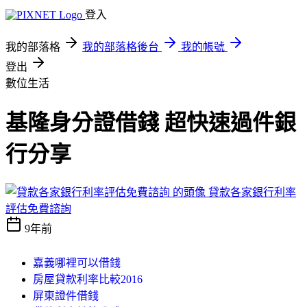
登入
我的部落格
我的部落格後台
我的帳號
登出
數位生活
基隆身分證借錢 超快速過件銀
行分享
貸款各家銀行利率
評估免費諮詢
9年前
嘉義哪裡可以借錢
房屋貸款利率比較2016
屏東證件借錢