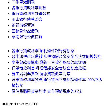
二手車頭期款
各銀行貸款利率比較
銀行貸款利率計算公式
玉山銀行債務整合
花蓮借錢管道
宜蘭身分證借款
華南銀行公教信貸
各銀行貸款利率 順利過件銀行有哪家
台中哪裡可以借錢 哪裡預借現金安全合法立即撥款呢
學生貸款買機車 貸款一直貸不過該怎麼辦呢
保單借款利息 哪裡借錢安全合法立刻放款呢
勞工局創業貸款 優惠貸款低率方案
汽車貸款利率試算 銀行貸不下來哪裡過件率100%立即
撥款呢
原住民購屋貸款利率 安全預借現金的方法
0DE787D75AB5FCD1