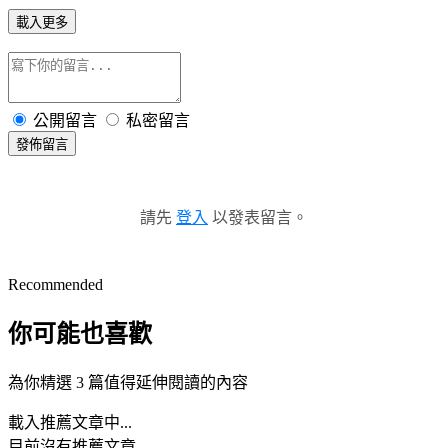
載入更多
公開留言
私密留言
發佈留言
請先
登入
以發表留言。
Recommended
你可能也喜歡
為你精選 3 篇值得延伸閱讀的內容
載入推薦文章中...
目前沒有推薦文章