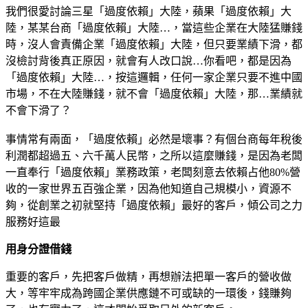
我們很愛討論三星「過度依賴」大陸，蘋果「過度依賴」大
陸，某某台商「過度依賴」大陸…，當這些企業在大陸猛賺錢
時，沒人會責備企業「過度依賴」大陸，但只要業績下滑，都
沒檢討背後真正原因，就會有人改口說…你看吧，都是因為
「過度依賴」大陸…，按這邏輯，任何一家企業只要不進中國
市場，不在大陸賺錢，就不會「過度依賴」大陸，那…業績就
不會下滑了？
事情常有兩面，「過度依賴」必然是壞事？有個台商每年稅後
利潤都超過五、六千萬人民幣，之所以這麼賺錢，是因為老闆
一直奉行「過度依賴」業務政策，老闆刻意去依賴占他80%營
收的一家世界五百強企業，因為他知道自己規模小，資源不
夠，從創業之初就堅持「過度依賴」最好的客戶，傾公司之力
服務好這最
用身分證借錢
重要的客戶，先把客戶做精，再想辦法把單一客戶的營收做
大，等牢牢成為跨國企業供應鏈不可或缺的一環後，錢賺夠