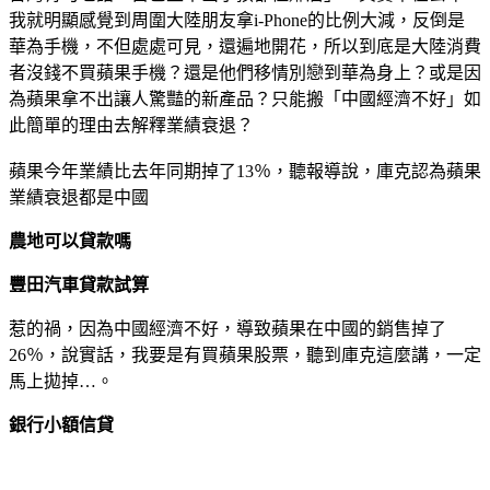
我就明顯感覺到周圍大陸朋友拿i-Phone的比例大減，反倒是
華為手機，不但處處可見，還遍地開花，所以到底是大陸消費
者沒錢不買蘋果手機？還是他們移情別戀到華為身上？或是因
為蘋果拿不出讓人驚豔的新產品？只能搬「中國經濟不好」如
此簡單的理由去解釋業績衰退？
蘋果今年業績比去年同期掉了13％，聽報導說，庫克認為蘋果
業績衰退都是中國
農地可以貸款嗎
豐田汽車貸款試算
惹的禍，因為中國經濟不好，導致蘋果在中國的銷售掉了
26％，說實話，我要是有買蘋果股票，聽到庫克這麼講，一定
馬上拋掉…。
銀行小額信貸